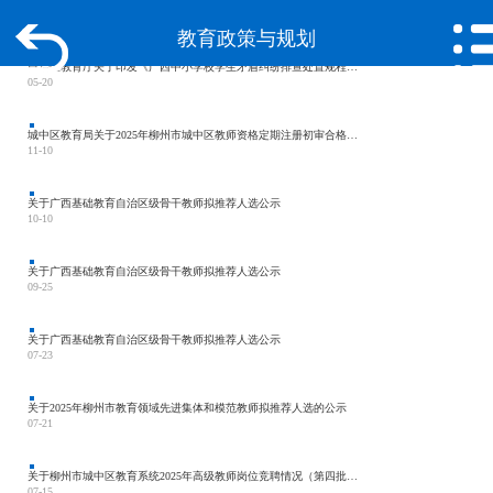
教育政策与规划
自治区教育厅关于印发《广西中小学校学生矛盾纠纷排查处置规程（试行）》的通知
05-20
城中区教育局关于2025年柳州市城中区教师资格定期注册初审合格名单的公示
11-10
关于广西基础教育自治区级骨干教师拟推荐人选公示
10-10
关于广西基础教育自治区级骨干教师拟推荐人选公示
09-25
关于广西基础教育自治区级骨干教师拟推荐人选公示
07-23
关于2025年柳州市教育领域先进集体和模范教师拟推荐人选的公示
07-21
关于柳州市城中区教育系统2025年高级教师岗位竞聘情况（第四批）的公示
07-15