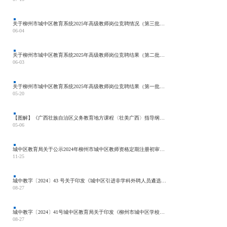
关于柳州市城中区教育系统2025年高级教师岗位竞聘情况（第三批）的公示
06-04
关于柳州市城中区教育系统2025年高级教师岗位竞聘结果（第二批）的公示
06-03
关于柳州市城中区教育系统2025年高级教师岗位竞聘结果（第一批）的公示
05-20
【图解】《广西壮族自治区义务教育地方课程〈壮美广西〉指导纲要(试行)》
05-06
城中区教育局关于公示2024年柳州市城中区教师资格定期注册初审合格名单的通知
11-25
城中教字〔2024〕43 号关于印发《城中区引进非学科外聘人员遴选方案》的通知
08-27
城中教字〔2024〕41号城中区教育局关于印发《柳州市城中区学校家庭社会协同育人实验区实施方案》的通知
08-27