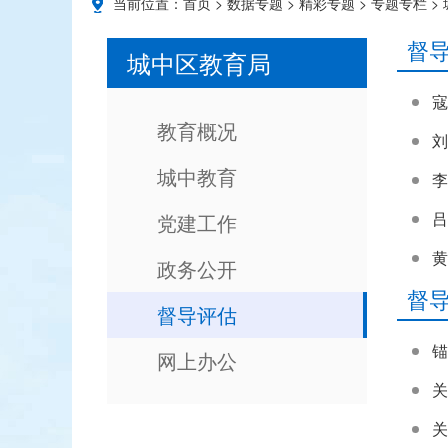
当前位置：
首页
>
数据专题
>
精彩专题
>
专题专栏
>
督
城中区教育局
寇
教育概况
刘
城中教育
李
吕
党建工作
黄
政务公开
督
督导评估
网上办公
关