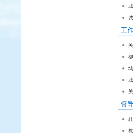
城
城
工
关
柳
城
城
关
督
桂
教