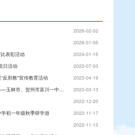
2026-02-02
2026-01-05
评比表彰活动
2024-01-15
党日活动
2023-07-03
“反邪教"宣传教育活动
2023-04-19
【柳州市龙城中学教育集团】交流互鉴促提升，学思悟行共成长 ——玉林市、贺州市富川一中骨干教师到我校跟岗研修
2023-03-13
2022-12-20
中学初一年级秋季研学游
2022-11-17
2022-11-13