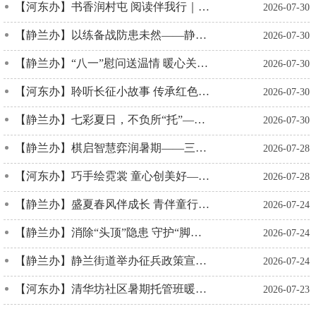
【河东办】书香润村屯 阅读伴我行｜河东街道牛车坪村开展中华六艺之 “书” 阅读实践暨 “扫黄打非・护苗” 宣传活动
2026-07-30
【静兰办】以练备战防患未然——静兰街道开展地质灾害应急避险演练
2026-07-30
【静兰办】“八一”慰问送温情 暖心关怀情系退役军人
2026-07-30
【河东办】聆听长征小故事 传承红色英雄心 —前茅社区关工委开展红色主题宣讲活动
2026-07-30
【静兰办】七彩夏日，不负所“托”——华展社区开展暑期公益托管服务
2026-07-30
【静兰办】棋启智慧弈润暑期——三门江社区开展少儿围棋公益课暨“护苗·绿书签行动”宣传活动
2026-07-28
【河东办】巧手绘霓裳 童心创美好——山水社区惠民暑托班开展创意服饰课堂活动
2026-07-28
【静兰办】盛夏春风伴成长 青伴童行暖童心——广西共青团 “伙伴计划” 暑期托管公益课堂精彩纷呈
2026-07-24
【静兰办】消除“头顶”隐患 守护“脚下”安全——华展社区为民办实事砍伐修剪危树
2026-07-24
【静兰办】静兰街道举办征兵政策宣讲会：算好“两笔账”，激励青年参军报国
2026-07-24
【河东办】清华坊社区暑期托管班暖心开课 护航青少年充实暑假
2026-07-23