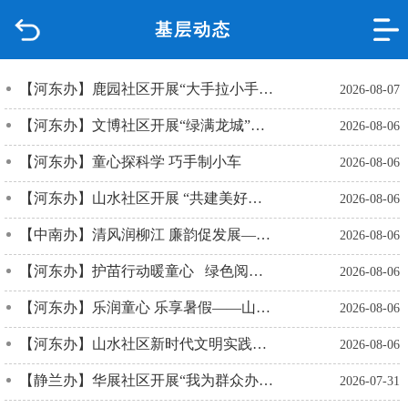
基层动态
首页
品质城中
【河东办】鹿园社区开展“大手拉小手 防溺不离手” 文明实践活动
2026-08-07
【河东办】文博社区开展“绿满龙城”全民参与扫黄打非抵制文化垃圾活动
2026-08-06
新闻中心
【河东办】童心探科学 巧手制小车
2026-08-06
政府信息公开
【河东办】山水社区开展 “共建美好家园，夏秋季防蚊灭蚊”宣传活动
2026-08-06
网上办事
【中南办】清风润柳江 廉韵促发展——中南街道召开清廉社区建设部署会
2026-08-06
【河东办】护苗行动暖童心 绿色阅读伴成长
2026-08-06
互动回应
【河东办】乐润童心 乐享暑假——山水社区开展暑期托管创意乐器课堂
2026-08-06
数据专题
【河东办】山水社区新时代文明实践站开展“八一建军暖桑榆·银龄风采展幸福”主题志愿集市活动
2026-08-06
【静兰办】华展社区开展“我为群众办实事”便民服务活动
2026-07-31