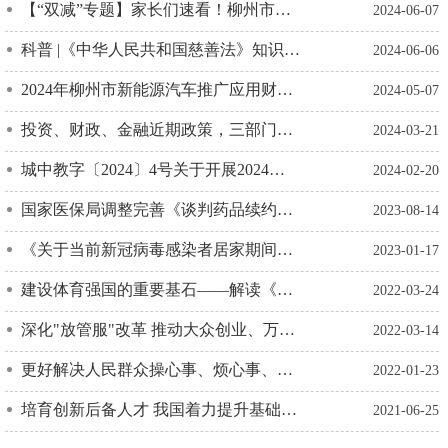
【“双减”专题】家长们速看！柳州市教育局公布最新学科类校外培训机构“黑白名单”
2024-06-07
科普 |《中华人民共和国慈善法》知识问与答（第一期）
2024-06-06
2024年柳州市新能源汽车推广应用财政补贴申报名单公示
2024-05-07
投资、财政、金融近期政策，三部门回应→
2024-03-21
城中教字〔2024〕4号关于开展2024年春季学期中小学、幼儿园开学工作检查的通知
2024-02-20
国家医保局调整完善《谈判药品续约规则》——努力让医保基金每一分钱都花得更值
2023-08-14
《关于当前新冠病毒感染者居家期间生活垃圾收集处理的指引》解读
2023-01-17
建设体育强国的重要基石——解读《关于构建更高水平的全民健身公共服务体系的意见》
2022-03-24
深化"放管服"改革 推动大众创业、万众创新再出实招
2022-03-14
更好解决人民群众操心事、烦心事、揪心事——聚焦《“十四五”城乡社区服务体系建设规划》三大看点
2022-01-23
培育创新后备人才 我国着力提升基础教育阶段科学教育水平
2021-06-25