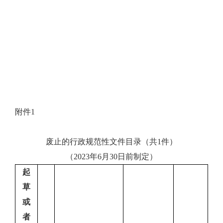
附件
1
废止
的
行政
规范性文件目录（共
1
件）
（
2023年6月30日前制定
）
起
草
或
者