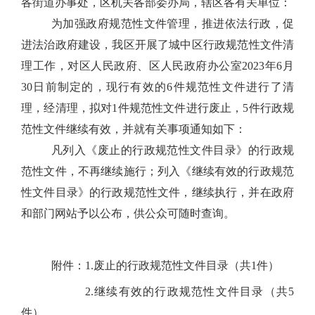
各街道办事处，区机关各
部
委办局，辖区各有关单位：
为加强政府规范性文件管理，推进依法行政，促
进法治政府建设，我区开展了城中区
行政
规范性文件清
理工作，对区人民政府、区人民政府办公室
20
23
年
6
月
3
0
日前制定的，现行有效的
6
件规范性文件进行
了
清
理，
经清理，拟对
1
件规范性文件
进行废止，
5
件行政规
范性文件继续有效，
并就有关事项通知如下：
凡列入《废止的行政规范性文件目录》的行政规
范性文件，不再继续施行；列入《继续有效的行政规范
性文件目录》的行政规范性文件，继续执行，并在政府
和部门网站予以公布，供公众可随时查询。
附件：
1.
废止的行政规范性文件目录（共
1
件）
2.
继续有效
的
行政
规范性文件目录（共
5
件）