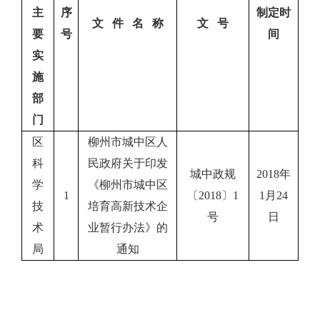
主
序
制定时
文 件 名 称
文 号
要
号
间
实
施
部
门
区
柳州市城中区人
科
民政府关于印发
城中政规
2018年
学
《柳州市城中区
1
〔2018〕1
1月24
技
培育高新技术企
号
日
术
业暂行办法》的
局
通知