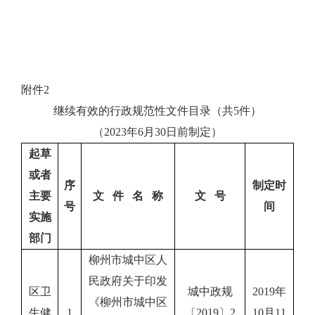
附件
2
继续有效
的
行政
规范性文件目录（共
5
件）
（
2023年6月30日前制定
）
起草
或
者
序
制定时
主要
文 件 名 称
文 号
号
间
实施
部门
柳州市城中区人
民政府关于印发
区卫
城中政规
2019年
《柳州市城中区
生健
1
〔2019〕2
10月11