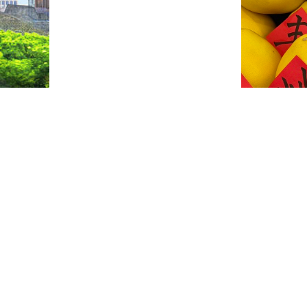
环江村、柳东村是当地有名的水
龙眼节、柚子节、板栗节等水果（坚
+旅游”升级发展。2023年，城中