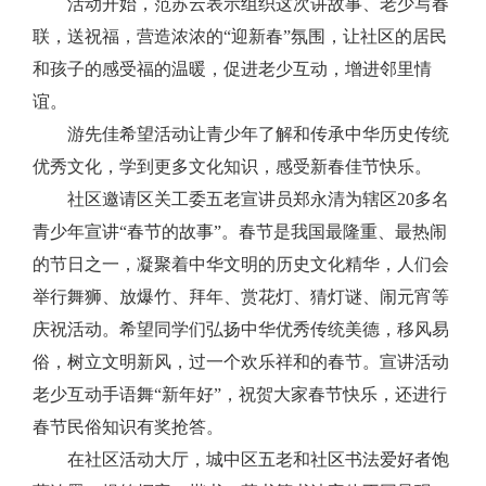
活动开始，范苏云表示组织这次讲故事、老少
写春
联，送祝福，营造浓浓的
“迎新春”氛围，让社区的居民
和孩子的感受福的温暖，促进老少互动，增进邻里情
谊。
游先佳希望活动让青少年了解和传承中华历史传统
优秀文化，学到更多文化知识，感受新春佳节快乐。
社区邀请区关工委五老宣讲员郑永清为辖区
20
多名
青少年宣讲“春节的故事”。
春节是我国最隆重、最热闹
的节日之一，凝聚着中华文明的历史文化精华
，
人们会
举行舞狮、放爆竹、拜年
、
赏花灯、猜灯谜、闹元宵等
庆祝活动
。希望同学们
弘扬中华优秀传统美德，移风易
俗，树立文明新风，过一个欢乐祥和的春节
。宣讲活动
老少互动手语舞
“新年好”，祝贺大家春节快乐，还进行
春节民俗知识有奖抢答。
在社区活动大厅，城中区五老和社区书法爱好者
饱