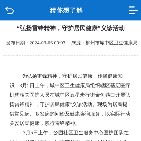
猜你想了解
首页
“弘扬雷锋精神，守护居民健康”义诊活动
品质城中
发布日期：2024-03-06 09:03 来源：柳州市城中区卫生健康局
新闻中心
政府信息公开
为
弘扬雷锋精神，守护居民健康，
传播健康知
网上办事
识，
3
月
5
日
上午
，
城中区卫生健康局组织辖区基层医疗
机构相关医护人员在城中区五星步行街金鱼巷口开展
弘
互动回应
扬雷锋精神，守护居民健康
”
义诊活动
。现场为居民提
供常见病、多发病的问诊及健康咨询服务，以实际行动
数据专题
关爱居民健康，践行雷锋精神。
3
月
5
日上午，
公园
社区卫生服务中心医护团队在