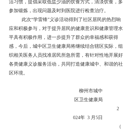
活习惯，提倡采取低盐少油的饮食方式，清淡饮食，多
参加锻炼，出现问题及时到医院进行检查治疗。
此次
“
学雷锋
”
义诊活动得到了社区居民的热烈响
应和积极参与
，
对于提升居民的健康意识和健康管理水
平具有积极作用
，
进一步提升
了
群众的幸福感和获得
感，今后，城中区卫生健康局将继续结合辖区实际，组
织相关医务人员找准居民所急所需，有针对性地开展好
各类健康义诊服务活动，共同打造健康城中、和谐的社
区环境。
柳州市城中
区卫生健康局
2
02
4
年
3
月
5
日
（