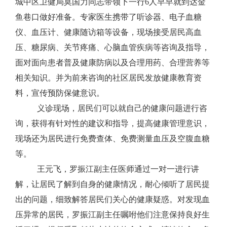
城中区卫健局莫国力同志
带领下一行
6
人早早就到达
金
鱼巷口
做好准备。专家医生携带了听诊器、电子血糖
仪、血压计、健康随访箱等设备，现场接受
居民
高血
压、糖尿病、关节疼痛、心脑血管疾病等咨询及指导，
面对面向患者普及健康防病以及合理用药、合理营养等
相关知识。并为前来咨询的社区居民发放健康教育资
料，宣传预防保健意识。
义诊现场，居民们可以就自己的健康问题进行咨
询，获得有针对性的建议和指导，提高健康管理意识
，
现场还为
居民进行
免费查体
、
免费测量血压
及
空腹血糖
等
。
王元飞
，
罗振江
副主任医师通过一对一进行讲
解，让
居民
了解到自身的健康情况，耐心倾听了居民提
出的问题，细致解答居民们关心的健康疑惑。对发现血
压异常的居民，
罗振江
副主任嘱咐他们注意保持良好生