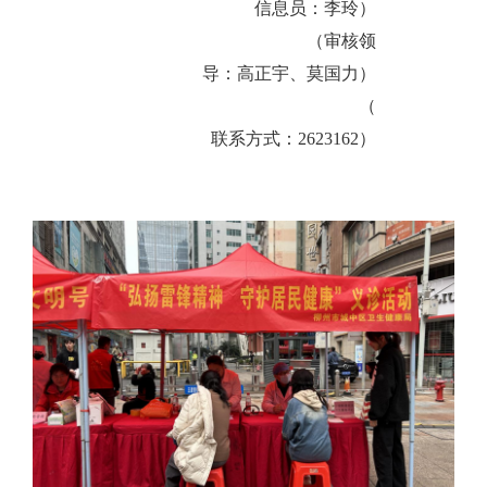
信息员：李玲）
（审核领
导：高正宇、莫国力）
（
联系方式：
2623162
）