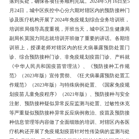
落到实处，
确保各项任务顺利完成
。
2024年5月16日至5
月24日，城中区疾控中心分六期对辖区内的预防接种门
诊及医疗机构开展了2024年免疫规划综合业务培训班，
培训班局领导高度重视，开班当天，城中区卫生健康局
副局长莫国力同志就培训开班做了重要的讲话。各期培
训班上，授课老师对辖区内的狂犬病暴露预防处置门
诊、综合预防接种门诊、非免疫规划疫苗门诊、产科就
《中华人民共和国疫苗管理法》
、《预防接种工作规
范》（
2023年版）宣传贯彻、
《狂犬病暴露预防处置工
作规范》（
2023
年版）与特殊病例处置、
《国家免疫规
划疫苗儿童免疫程序》（
2021年版）、预防接种与安全
注射、预防接种疑似异常反应监测与处置、过敏性休克
等严重疑似预防接种异常反应病例救治、疫苗及预防接
种信息管理
等内容做了全面细致的培训、对辖区内各医
疗机构还开展了
免疫规划疫苗针对性传染
病
的监测与处