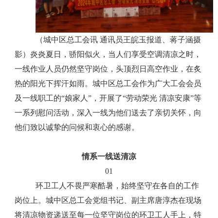
（城中区总工会讯
通讯员王皖玉报道、蒋子涵摄
影）炎炎夏日，骄阳似火，当人们享受空调清凉之时，
一线作业人员仍然坚守岗位，头顶烈日高空作业，在炙
热的阳光下挥汗如雨。城中区总工会作为广大工会会员
及一线职工的
“娘家人”，开展了“劳动荣光 清凉安康”等
一系列慰问活动，
深入一线
为他们送去了
亲切关怀，向
他们致以诚挚的问候和衷心的感谢。
情系一线送清凉
01
环卫工人不畏严寒酷暑，始终坚守在各自的工作
岗位上。
城中区总工会党组书记、副主席唐淳杰在现场
将清凉物资递送至每一位坚守岗位的环卫工人手上，特