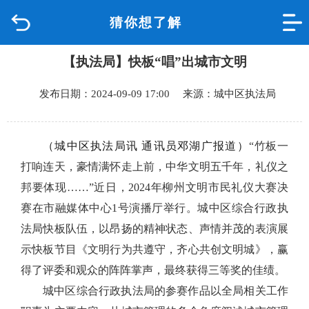
猜你想了解
首页
【执法局】快板“唱”出城市文明
品质城中
发布日期：2024-09-09 17:00 来源：城中区执法局
新闻中心
政府信息公开
（城中区执法局讯 通讯员邓湖广报道）
“竹板一
打响连天，豪情满怀走上前，中华文明五千年，礼仪之
网上办事
邦要体现……”近日，2024年柳州文明市民礼仪大赛决
赛在市融媒体中心1号演播厅举行。城中区综合行政执
互动回应
法局快板队伍，以昂扬的精神状态、声情并茂的表演展
示快板节目《文明行为共遵守，齐心共创文明城》，赢
数据专题
得了评委和观众的阵阵掌声，最终获得三等奖的佳绩。
城中区综合行政执法局的参赛作品以全局相关工作