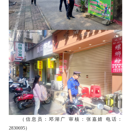
（信息员：邓湖广 审核：张嘉婧 电话：
2830695）