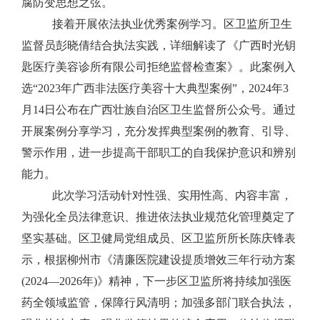
腐防变思想之弦。
接着开展依法执业优秀案例学习。
区卫监所卫生
监督员
彭晓倩结合执法实践，详细解
读了《广西时
光钥
匙医疗美容诊所有限公司拒绝监督检查案》。此案例入
选
“
2023
年广西非法医疗美容十大典型案例”，
2024
年
3
月
14
日公布在广西壮族自治区卫生监督所公众号。通过
开展案例分享学习，
充分发挥典型案例的教育、引导、
警示作用，进一步提高干
部职工的自我保护意识和辨别
能力。
此次学习活动针对性强、实用性高、内容丰富，
为强化全员法律意识、推进依法执业规范化管理奠定了
坚实基础。区卫健局党组成员、区卫监所所长陈庆锋表
示，
根据柳州市
《清廉医院建设提质增效三年行动方案
(2024
—
2026
年
)
》精神，下一步区卫监所将持续加强医
药全领域监管，保障行风清明；加强多部门联合执法，