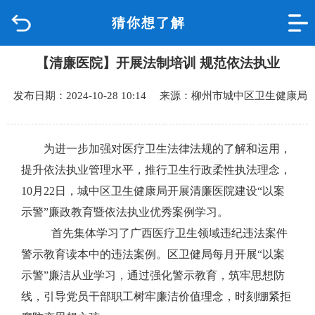
猜你想了解
首页
【清廉医院】开展法制培训 规范依法执业
品质城中
发布日期：2024-10-28 10:14 来源：柳州市城中区卫生健康局
新闻中心
政府信息公开
为进一步加强对医疗卫生法律法规的了解和运用，
提升依法执业管理水平，推行卫生行政
柔性执法理念，
网上办事
10
月
22
日，城中区卫生健康局开展清廉医院建设“以案
示警”廉政教育暨依法执业优秀案例学习
。
互动回应
首先集体
学习
了
广西医疗卫生领域违纪违法案件
警示教育读本
中的违法案例。区卫健局每月
开展
“
以案
数据专题
示警
”
廉洁从业
学习，通
过强化警示教育，筑牢思想防
线，引导党员干部职工树牢廉洁价值理念，时刻绷紧拒