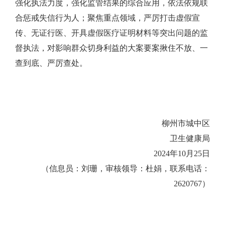
强化执法力度，强化监管结果的综合应用，依法依规联
合惩戒失信行为人；聚焦重点领域，严厉打击虚假宣
传、无证行
医、开具
虚假医疗证
明材料等突出问题的监
督执法，对影响群众切身利益的大案要案揪住不放、一
查到底、严厉查处。
柳州市城中区
卫生健康局
2024
年
10
月
25
日
（信息员：刘珊，审核领导：
杜娟
，联系电话：
2620767
）