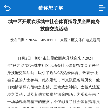
猜你想了解
首页
城中区开展欢乐城中社会体育指导员全民健身
品质城中
技能交流活动
新闻中心
发布日期：2024-11-05 09:10 来源：区文体广电旅游局
政府信息公开
11
月
2
日，柳州市红星欧丽家具城迎来了
2024
网上办事
年
“
秋之韵
”
欢乐城中社区运动会社会体育指导员全民健
身技能交流活动，吸引了近
3
40
名
热爱体育、
热衷于社
互动回应
会公益的人士参与。
此次活动，
35
支队伍各展所长，
他
们倾情演绎八段锦之玄妙、五禽戏之神韵、太极八法五
数据专题
步之灵动，以及其他太极拳的深邃内涵，为观众带来了
一场场视觉与精神的盛宴，
不仅彰显了社会体育指导员