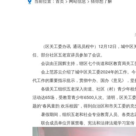
当前位置：
首页
>
网站信息
>
猜你想了解
（区关工委办讯 通讯员程中）12
月
12
日，城中区
任、部分社区五老宣讲员参加了会议。
会议由王国辉主持，辖区七个街道和区教育局关工
会上范苏云介绍了城中区关工委
2024
年的工作。今
代工作的重要指示批示，贯彻中办、国办《意见》，坚
各级关工组织五老深入街道、社区（村）青少年校
活动达
65
场，受教育青少年
6500
人次。清明，区关工委
题的“春风童韵 欢乐校园”，得到自治区和市关工委的充
暑假期间，组织五老和社会专业教育人员、各类志
联合成员单位开展禁毒、宪法和法律法规学习宣传