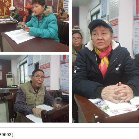
9593）