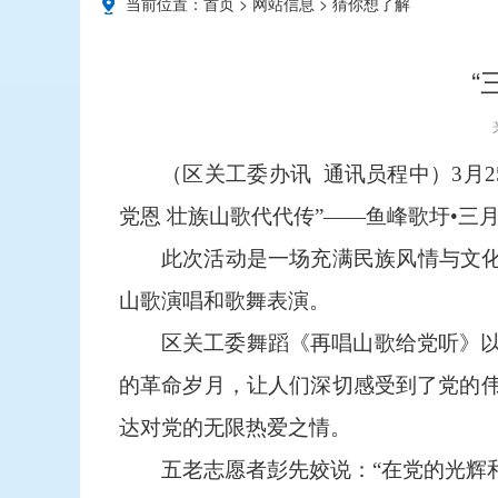
当前位置：
首页
>
网站信息
>
猜你想了解
“
（区关工委办讯 通讯员程中）3月
党恩 壮族山歌代代传”——鱼峰歌圩•三
此次活动是一场充满民族风情与文化
山歌演唱和歌舞表演。
区关工委舞蹈《再唱山歌给党听》
的革命岁月，让人们深切感受到了党的
达对党的无限热爱之情。
五老志愿者彭先姣说：“在党的光辉