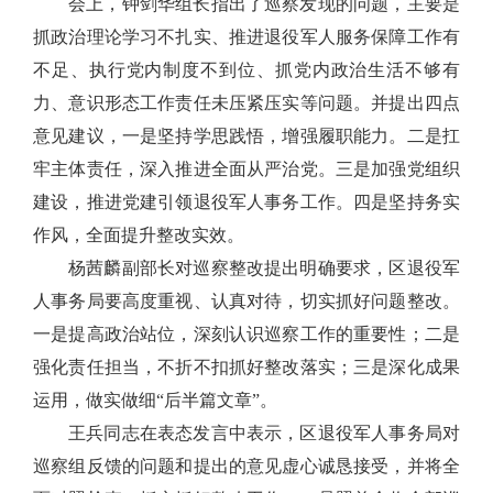
会上，
钟剑华
组长指出了巡察发现的问题
，主要
是
抓政
治理论学习不扎实、推进退役军人服务保障工作有
不足、执行党内制度不到位、抓党内政治生活不够有
力、意识形态工作责任未压紧压实等问题。
并提出四点
意见建议，一是
坚持学思践悟，增强履职能力。二是扛
牢主体责任，深入推进全面从严治党。三是加强党组织
建设，推进党建引领退役军人事务工作。四是坚持
务实
作风，全面提升整改
实效
。
杨茜麟
副部长对巡察整改提出明确要求，
区退役军
人事务局
要高度重视、认真对待，切实抓好问题整改。
一是提高政治站位，深刻认识巡察工作的重要性；二是
强化责任担当，不折不扣抓好整改落实；三是深化成果
运用，做实做细
“
后半篇文章
”
。
王兵
同志在表态发言中表示，区
退役军人事务局
对
巡察组反馈的问题和提出的意见虚心诚恳接受
，
并将
全