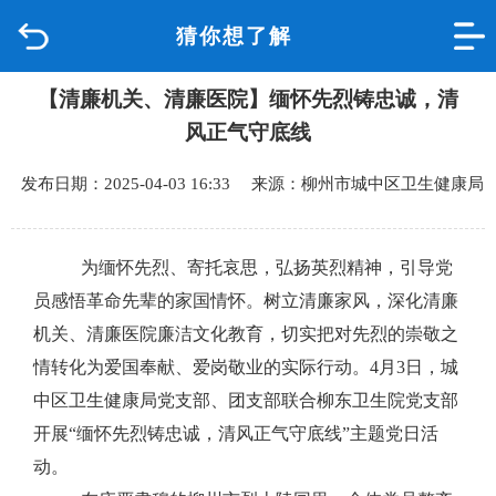
猜你想了解
首页
【清廉机关、清廉医院】缅怀先烈铸忠诚，清
品质城中
风正气守底线
新闻中心
发布日期：2025-04-03 16:33 来源：柳州市城中区卫生健康局
政府信息公开
为
缅怀
先
烈、寄托哀思，弘扬英烈精神，引导党
网上办事
员感悟革命先辈的家国情怀。树立清廉家风，深化清廉
机关、清廉医院廉洁文化教育，切实把对先烈的崇敬之
互动回应
情转化为爱国奉献、爱岗敬业的实际行动。
4
月
3
日，城
中区卫生健康局党支部、团支部联合柳东卫生院党支部
数据专题
开展
“
缅怀先烈铸忠诚，清风正气守底线
”
主题党日活
动
。