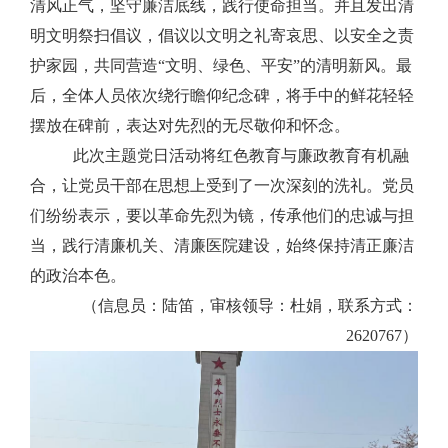
清风正气，坚守
廉洁
底线，践行使命担当。
并且发出
清
明文明祭扫倡议
，倡议以文明之礼寄哀思、以安全之责
护家园，共同营造
“
文明、绿色、平安
”
的清明新风。
最
后，全体人员依次绕行
瞻仰
纪念碑，将手中的鲜花轻轻
摆放在碑前，表达对先烈的无尽敬仰和怀念。
此次主题党日活动将红色教育与廉政教育有机融
合，让党员干部在思想上受到了一次深刻的洗礼。党员
们纷纷表示，要以革命先烈为镜，传承他们的忠诚与担
当，
践行清廉机关、清廉医院建设，
始终保持清正廉洁
的政治本色。
（信息员：陆笛，审核领导：杜娟，联系方式：
2620767
）