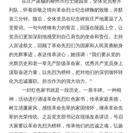
在庄严肃穆的柳州市烈士陵园里，全体党员整齐
列队，怀着崇敬之情向革命烈士纪念碑鞠躬致敬，并默
哀三分钟。随后，全体党员在纪念碑前庄严地重温了入
党誓词。一句句铿锵有力的誓言，回荡在陵园上空，让
党员们更加深刻地感受到自己肩负的使命和责任。主持
人宣读祭文，回顾了革命先烈们为国家和人民英勇献身
的光辉事迹，
表达传承决心，她强调：
“
我们要从党的
光辉历史和老一辈无产阶级革命家、优秀共产党员身上
汲取奋进力量，以先烈为榜样，把对他们的深切缅怀转
化为忠诚履职、担当作为的强大动力。
”
一封红色家书就是一段历史、一座丰碑、一种精
神，活动
进行
诵读革命先烈红色家书，
传承家庭美德，
树立清廉家风，
感悟革命先辈的家国情怀，继承革命先
辈的光荣传统
。之后党支部书记在现场发表讲话，
号召
大家要以革命先烈为榜样，传承他们的忠诚之魂，弘扬