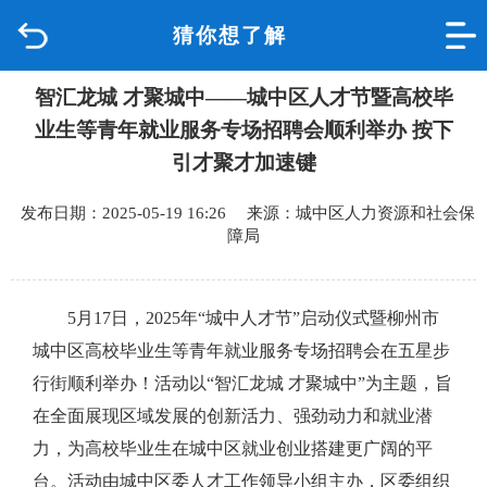
猜你想了解
首页
智汇龙城 才聚城中——城中区人才节暨高校毕
品质城中
业生等青年就业服务专场招聘会顺利举办 按下
新闻中心
引才聚才加速键
发布日期：2025-05-19 16:26 来源：城中区人力资源和社会保
政府信息公开
障局
网上办事
5
月
17
日，
2025
年
“
城中人才节
”
启动仪式暨
柳州市
互动回应
城中区
高校毕业生等青年就业服务专场招聘会在五星步
行街顺利举办！
活动以
“智汇龙城 才聚城中”为主题
，
旨
数据专题
在
全面展现区域发展的创新活力、强劲动力和就业潜
力，为高校毕业生
在
城中
区就业创业
搭建更广阔的平
台。活动由城中区委人才工作领导小组主办，区委组织