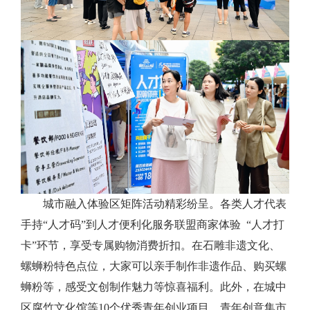
城市融入体验区矩阵活动
精彩纷呈
。各类人才代表
手持
“人才码”到人才便利化服务联盟商家体验
“
人才
打
卡
”
环节，
享受
专属购物消费折扣。在石雕非遗文化、
螺蛳粉特色点位，大家可以亲手制作非遗作品、购买螺
蛳粉等，感受
文创
制作魅力
等惊喜福利。
此外，在
城中
区腐竹文化馆等
10
个优秀青年创业项目
、青年创意集市