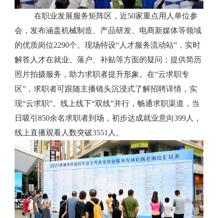
在职业发展服务矩阵区
，
近
50
家
重点用人单位参
会，发布涵盖机械制造、
产品
研发、
电商新媒体
等领域
的优质岗位
2290
个。
现场特设
“人才服务流动站”，实时
解答人才在就业、落户、补贴等方面的疑问；提供简历
照片拍摄服务，助力求职者提升形象。在“云求职专
区”，求职者可跟随主播镜头沉浸式了解招聘详情，实
现“云求职”。线上线下“双线”并行，畅通求职渠道，当
日吸引
850
余名求职者到场，初步达成就业意向
399
人，
线上直播观看人数突破
3551
人。