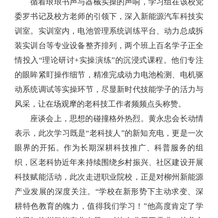
循着琅琅书声与器械实操的声响，学习组在该校党
委罗书记及校方老师的引领下，深入新能源汽车科技实
训室。实训室内，电池管理系统训练平台、动力总成拆
装实训台等专业设备整齐排列，两个班上百名学子正全
情投入“理论研讨+实操演练”的沉浸式课程。他们专注
的眼眸紧盯操作细节，精准完成动力电池检测、电机驱
动系统调试等实操环节，尽显新时代技能学子的活力与
风采，让在场观摩的老科技工作者频频点头称赞。
座谈会上，思想的碰撞格外热烈。黄永忠会长动情
表示，此次学习既是“老科技人”的新知充电，更是一次
眼界的开拓。作为长期深耕科技推广、科普服务的组
织，区老科协近年来持续围绕乡村振兴、社区建设开展
科技赋能活动，此次走进职业院校，正是对柳州新能源
产业发展的深度关注。“学校在新形势下主动求变、深
耕特色教育的魄力，值得我们学习！”他高度肯定了学