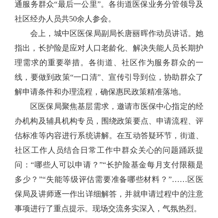
通服务群众
“
最后一公里
”
。各街道医保业务分管领导及
社区经办人员共
50
余人参会。
会上，城中区医保局副局长唐丽晖作动员讲话。她
指出，长护险是应对人口老龄化、解决失能人员长期护
理需求的重要举措。各街道、社区作为服务群众的一
线，要做到政策
“
一口清
”
、宣传引导到位，协助群众了
解申请条件和办理流程，确保惠民政策精准落地。
区医保局聚焦基层需求，邀请市医保中心指定的经
办机构及辅具机构专员，围绕政策要点、申请流程、评
估标准等内容进行系统讲解。在互动答疑环节，街道、
社区工作人员结合日常工作中群众关心的问题踊跃提
问：“哪些人可以申请？”“长护险基金每月支付限额是
多少？”“失能等级评估需要准备哪些材料？”……区医
保局及讲师逐一作出详细解答，并就申请过程中的注意
事项进行了重点提示。现场交流务实深入，气氛热烈。