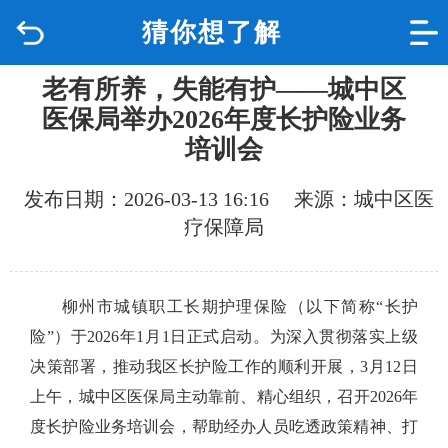
猜你想了解
首页
老有所养，失能有护——城中区
品质城中
医保局举办2026年度长护险业务
培训会
新闻中心
发布日期：2026-03-13 16:16 来源：城中区医
政府信息公开
疗保障局
网上办事
柳州市城镇职工长期护理保险（以下简称
“
长护
互动回应
险
”
）于
2026
年
1
月
1
日正式启动。为深入贯彻落实上级
决策部署，推动我区长护险工作的顺利开展，
3
月
12
日
数据专题
上午，城中区医保局主动靠前、精心组织，召开
2026
年
度长护险业务培训会，帮助经办人员吃透政策精神、打