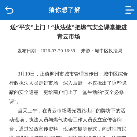
猜你想了解
首页
送“平安”上门！“执法蓝”把燃气安全课堂搬进
品质城中
青云市场
新闻中心
发布日期：2026-03-20 16:39 来源：城中区执法局
政府信息公开
3
月
19
日，正值柳州市城市管理宣传日，城中区综合
网上办事
行政执法人员走进市场、深入后厨，不仅揪出了这些隐
蔽的安全隐患，更给商户们上了一堂生动的“安全必修
互动回应
课”。
当天上午，在青云市场曙光西路出口的牌坊下的活
数据专题
动现场，执法人员与燃气协会工作人员设立宣传咨询
台，通过发放宣传资料、现场答疑等形式，向过往市民