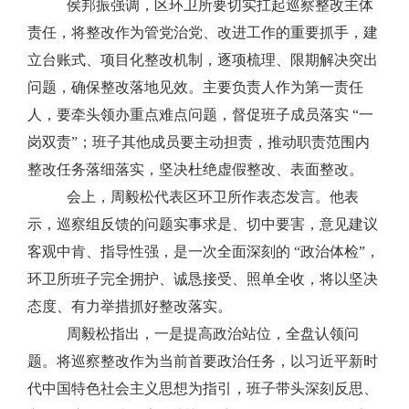
侯邦振强调，区环卫所要切实扛起巡察整改主体
责任，将整改作为管党治党、改进工作的重要抓手，建
立台账式、项目化整改机制，逐项梳理、限期解决突出
问题，确保整改落地见效。主要负责人作为第一责任
人，要牵头领办重点难点问题，督促班子成员落实
“一
岗双责”；班子其他成员要主动担责，推动职责范围内
整改任务落细落实，坚决杜绝虚假整改、表面整改。
会上，周毅松代表区环卫所作表态发言。他表
示，巡察组反馈的问题实事求是、切中要害，意见建议
客观中肯、指导性强，是一次全面深刻的
“政治体检”，
环卫所班子完全拥护、诚恳接受、照单全收，将以坚决
态度、有力举措抓好整改落实。
周毅松指出，一是提高政治站位，全盘认领问
题。将巡察整改作为当前首要政治任务，以习近平新时
代中国特色社会主义思想为指引，班子带头深刻反思、