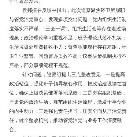
作作表态发言。
侯邦振在反馈中指出，此次巡察聚焦环卫所履职
与管党治党重点，发现多项突出问题：党内组织生活制
度落实不严谨，
“三会一课”、组织生活会等存在走过场
现象；政治理论学习重视不足，班子理论武装不扎实；
生活垃圾处理费征收不力；
督查职能履行存在差距，环
卫作业监管、问题督办质效不高；议事决策机制执行不
严格，部分事项流程不规范。
针对问题，巡察组提出三点整改意见：一是提高
政治站位，强化班子领导核心作用，把政治建设摆在首
位，确保上级决策部署落地见效；二是夯实组织基础，
严肃党内政治生活，规范组织生活流程，激发干事创业
的内生动力；三是强化责任担当，压实全面从严治党责
任，健全整改机制，推动管党治党与业务工作深度融
合。