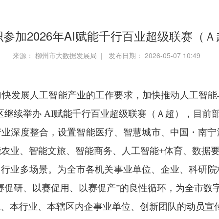
参加2026年AI赋能千行百业超级联赛（
来源： 柳州市大数据发展局 | 发布日期： 2026-05-07 10:49
加快发展人工智能产业的工作要求，加快推动人工智能
自治区继续举办 AI赋能千行百业超级联赛（Ａ超），目
业深度整合，设置智能医疗、智慧城市、中国・南宁
农业、智能文旅、智能商务、人工智能+体育、数据要
盖多行业多场景。为全市各机关事业单位、企业、科研
赛促研、以赛促用、以赛促产”的良性循环，为全市数
统、本行业、本辖区内企事业单位、创新团队的动员宣