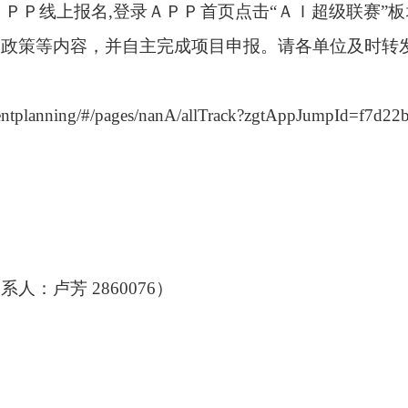
”ＡＰＰ线上报名,登录ＡＰＰ首页点击“ＡＩ超级联赛
励政策等内容，并自主完成项目申报。请各单位及时转
/eventplanning/#/pages/nanA/allTrack?zgtAppJumpId=f7
：卢芳 2860076）