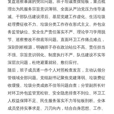
复盘巡察暴露的突出问题。班子坦诚查摆短板，重点梳
理出为民服务宗旨意识薄弱、全面从严治党压力传导递
减、干部队伍建设滞后、基层党建工作虚化、生活垃圾
处理费征收不力、垃圾分类工作存在形式主义、外包业
务监管缺位、安全生产责任落实不严、理论学习学用脱
节、巡察整改不彻底等问题。直面环卫工作痛点难点，
深刻剖析根源，明确班子存在政治站位不高、责任担当
不强、宗旨意识弱化、制度执行不严、队伍建设不实等
深层次问题，杜绝避重就轻、敷衍应付。
随后，班子成员逐一作个人对照检查发言，主动认领分
管领域全部问题。党组副书记聚焦党建薄弱、垃圾费征
收缓慢、垃圾分类成效不佳等问题自查；分管副所长针
对环卫外包监管宽松软、安全隐患排查不到位、环卫工
人权益保障不足、民生服务落实不力等短板剖析。全体
成员坚持实事求是、刀刃向内，结合自身思想、工作、