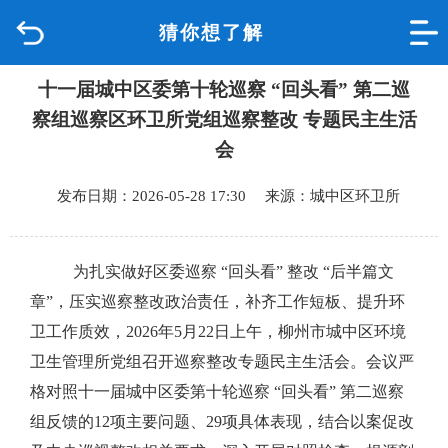
猜你想了解
首页
十一届城中区委第十轮巡察 “回头看” 第二巡
品质城中
察组巡察区环卫所党组巡察整改 专题民主生活
新闻中心
会
发布日期：2026-05-28 17:30 来源：城中区环卫所
政府信息公开
网上办事
为扎实做好区委巡察
“
回头看
”
整改
“
后半篇文
章
”
，压实巡察整改政治责任，补齐工作短板、提升环
互动回应
卫工作质效，
2026
年
5
月
22
日上午，柳州市城中区环境
卫生管理所党组召开巡察整改专题民主生活会。会议严
数据专题
格对照十一届城中区委第十轮巡察
“
回头看
”
第二巡察
组反馈的
12
项主要问题、
29
项具体表现，结合以案促改