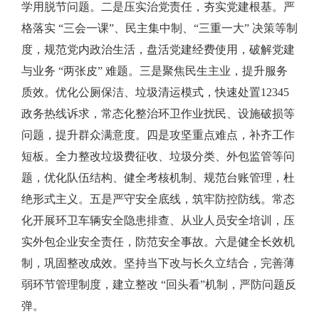
学用脱节问题。二是压实治党责任，夯实党建根基。严
格落实
“
三会一课
”
、民主集中制、
“
三重一大
”
决策等制
度，规范党内政治生活，盘活党建经费使用，破解党建
与业务
“
两张皮
”
难题。三是聚焦民生主业，提升服务
质效。优化公厕保洁、垃圾清运模式，快速处置
12345
政务热线诉求，常态化整治环卫作业扰民、设施破损等
问题，提升群众满意度。四是攻坚重点难点，补齐工作
短板。全力整改垃圾费征收、垃圾分类、外包监管等问
题，优化队伍结构、健全考核机制、规范台账管理，杜
绝形式主义。五是严守安全底线，筑牢防控防线。常态
化开展环卫车辆安全隐患排查、从业人员安全培训，压
实外包企业安全责任，防范安全事故。六是健全长效机
制，巩固整改成效。坚持当下改与长久立结合，完善薄
弱环节管理制度，建立整改
“
回头看
”
机制，严防问题反
弹。