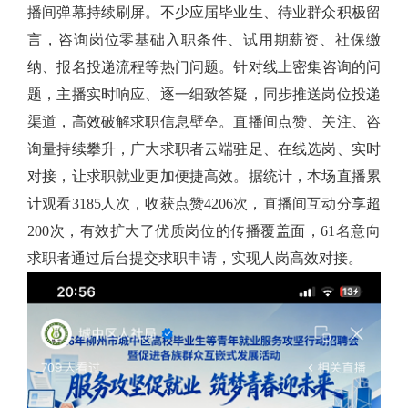
播间弹幕持续刷屏。
不少应届毕业生、待业群众积极留
言
，
咨询岗位零基础入职条件、试用期薪资、社保缴
纳、报名投递流程等
热门
问题。针对线上密集咨询的问
题，主播实时响应、逐一细致答疑，同步推送岗位投递
渠道，高效破解求职信息壁垒。直播间点赞、关注、咨
询量持续攀升，广大求职者云端驻足、在线选岗、实时
对接，让求职就业更加便捷高效。
据统计，本场直播累
计观看
3185
人次，收获点赞
4206
次，直播间互动分享超
200
次
，
有效扩大了优质岗位的传播覆盖面，
61
名意向
求职者通过后台提交求职申请，实现人岗高效对接。