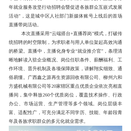
年就业服务攻坚行动招聘会暨促进各族群众互嵌式发展
活动”，这是城中区人社部门
新媒体账号
上线后的首场
直播带岗活动。
本次直播
采用
“
云端搭台
+
直播荐岗
”模式
，
打破传
统招聘的时空限制，
为求职者与用人单位架起高效沟通
的
桥梁。
直播中，
主播化身专业
“
就业推介官
”
，条理清
晰地解读
入驻
企业概况、岗位任职条件、薪酬福利、工
作环境、晋升机制及各项保障政策，
讲解
翔实
细致、通
俗易懂。
广西鑫之源再生资源回收有限公司、柳州六和
方盛机械有限公司等
20
家辖区重点优质企业依次亮相直
播间，集中释放
260
个
优质岗位，覆盖技术操作、行政
办公、市场运营、生产管理等多个领域
。
岗位层级丰
富、适配性广，可充分满足不同学历、技能、年龄段青
年及各族求职群众的多元化就业需求。