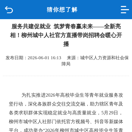
猜你想了解
首页
服务共建促就业 筑梦青春赢未来——全新亮
品质城中
相！柳州城中人社官方直播带岗招聘会暖心开
新闻中心
播
发布日期：2026-06-01 16:13 来源：城中区人力资源和社会保
政府信息公开
障局
网上办事
互动回应
为扎实推进
2026
年高校毕业生等青年就业服务攻
坚行动，深化各族群众交往交流交融，助力辖区青年及
数据专题
各类求职群体实现稳定就业与高质量就业，
5
月
29
日，
柳州市城中区人社部门依托官方视频号、抖音等
新媒体
平台
，成功举办
“
2026
年柳州市城中区高校毕业生等青