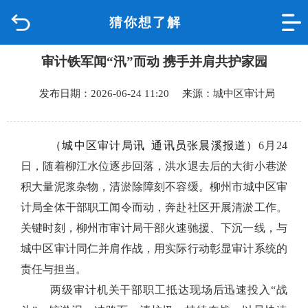
猜你想了解
首页
审计铁军闻“汛”而动 携手并肩共护家园
品质城中
发布日期：2026-06-24 11:20 来源：城中区审计局
新闻中心
政府信息公开
（城中区审计局讯 通讯员
张晨溪报道）
6
月
24
日，随着柳江水位逐步回落，洪水退去后的大街小巷淤
网上办事
积
大量泥浆杂物，清淤
除障刻不容缓。柳州市城中区审
计局全体干部职工闻令而动，奔赴社区开展清淤工作。
互动回应
关键时刻，柳州市审计局干部火速驰援、下沉一线，与
城中区审计同仁并肩作战，用实际行动彰显审计系统的
数据专题
责任与担当。
两级审计机关干部职工抵达现场后迅速投入“战