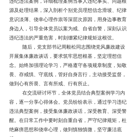
违纪违法案例
，详细梳理案例当事人违纪事实、问题根
源及处理结果，深入剖析个别党员理想信念滑坡、纪律
意识淡薄、侥幸心理作祟等深层次原因，用身边事教育
身边人，引导全体党员以案为戒、自省自警，深刻认识
违纪违法的严重危害，时刻绷紧纪律规矩这根弦。
随后，党支部书记
周毅松同志
围绕党风廉政建设
开展集体廉政谈话，
要求
筑牢思想根基，坚定理想信
念。始终加强
理论
学习，严格遵守各项规章制度，知敬
畏、存戒惧、守底线，管好自身言行，主动接受监督，
做到心有所畏、言有所戒、行有所止。
在交流研讨环节，全体党员结合典型案例学习内
容，逐一分享心得体会。
党员纷纷表示，通过学习违纪
违法典型案例，接受集体廉政谈话，深受教育、深受警
醒。在日常工作中要时刻自重自省，严守纪律规矩，杜
绝麻痹思想和侥幸心理，做到慎独慎微，坚守廉洁底