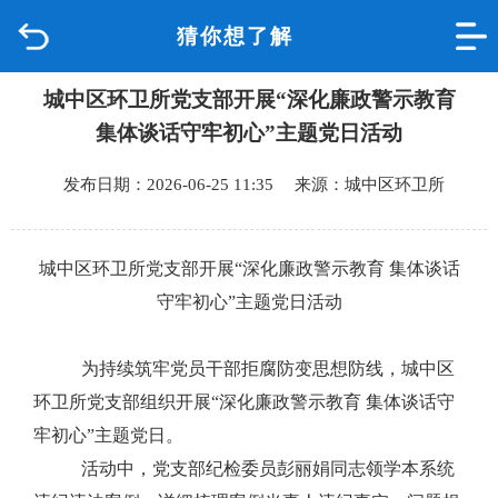
猜你想了解
首页
城中区环卫所党支部开展“深化廉政警示教育
品质城中
集体谈话守牢初心”主题党日活动
新闻中心
发布日期：2026-06-25 11:35 来源：城中区环卫所
政府信息公开
城
中区环卫所党支部开展
“深化廉政警示教育 集体谈话
网上办事
守牢初心”主题党日
活动
互动回应
为持续筑牢党员干部拒腐防变思想防线，
城中区
环卫所
党支部组织开展
“深化廉政警示教育 集体谈话守
数据专题
牢初心”主题党日。
活动中，
党
支部纪检委员
彭丽娟同志领学本系统