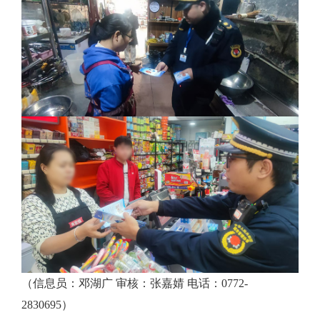
（信息员：邓湖广 审核：张嘉婧 电话：0772-
2830695）