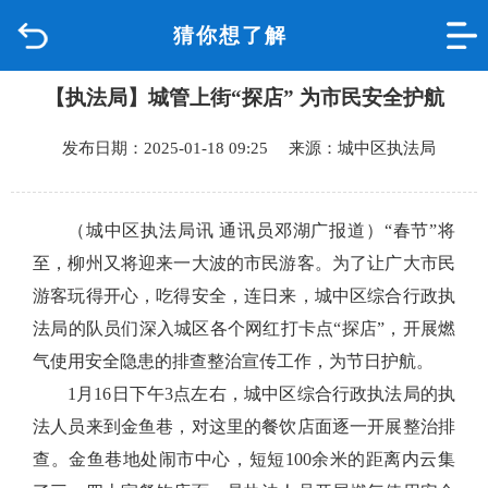
猜你想了解
首页
【执法局】城管上街“探店” 为市民安全护航
品质城中
发布日期：2025-01-18 09:25 来源：城中区执法局
新闻中心
政府信息公开
（城中区执法局讯 通讯员邓湖广报道）
“春节”将
至，柳州又将迎来一大波的市民游客。为了让广大市民
网上办事
游客玩得开心，吃得安全，连日来，城中区综合行政执
法局的队员们深入城区各个网红打卡点“探店”，开展燃
互动回应
气使用安全隐患的排查整治宣传工作，为节日护航。
1月16日下午3点左右，城中区综合行政执法局的执
数据专题
法人员来到金鱼巷，对这里的餐饮店面逐一开展整治排
查。金鱼巷地处闹市中心，短短100余米的距离内云集