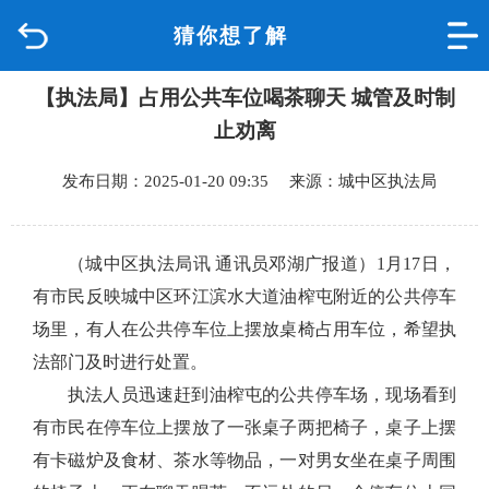
猜你想了解
首页
【执法局】占用公共车位喝茶聊天 城管及时制
品质城中
止劝离
新闻中心
发布日期：2025-01-20 09:35 来源：城中区执法局
政府信息公开
（城中区执法局讯 通讯员邓湖广报道）
1月17日，
网上办事
有市民反映城中区环江滨水大道油榨屯附近的公共停车
场里，有人在公共停车位上摆放桌椅占用车位，希望执
互动回应
法部门及时进行处置。
执法人员迅速赶到油榨屯的公共停车场，现场看到
数据专题
有市民在停车位上摆放了一张桌子两把椅子，桌子上摆
有卡磁炉及食材、茶水等物品，一对男女坐在桌子周围