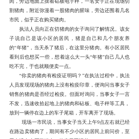
肉，旁边地面上摆着砧板电子秤，一名女子正在现场切
割猪肉，附近弥漫着一股猪肉的腥味，旁边还围着几名
市民，似乎正在购买猪肉。
执法人员向正在切猪肉的女子询问了解情况。该女
子说自己是该小区的居民，猪是自己和几个朋友养
的“年猪”，当天杀了猪后，在这里分猪肉。有小区居民
看到后也想买一些，想着这么大一头“年猪”自己几人也
吃不完，于也就顺便卖一点。
“你卖的猪肉有检疫证明吗？”在执法过程中，执法
人员发现现场的猪肉上没有检疫印章，便询问当事女子
销售的猪肉是否经过检疫。但面对询问，当事女子一言
不发，迅速收拾起地上的猪肉和砧板、电子秤等工具，
放到一辆停在边上的车子尾箱，开车离开了现场。
现场一市民说，当事女子当天上午9点左右就已经
在路边卖猪肉了，期间有不少小区的居民上前问价，至