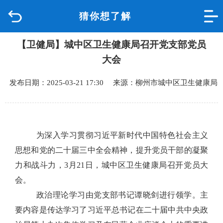
猜你想了解
首页
【卫健局】城中区卫生健康局召开党支部党员
品质城中
大会
新闻中心
发布日期：2025-03-21 17:30 来源：柳州市城中区卫生健康局
政府信息公开
网上办事
为深入学习贯彻习近平新时代中国特色社会主义
思想和党的二十届三中全会精神，提升党员干部的凝聚
互动回应
力和战斗力，
3
月
2
1
日，城中区卫生健康局
召开
党员大
会。
数据专题
政治理论学习由党支部书记谭晓剑进行领学。主
要内容是传达学习
了
习近平总书记在二十届中共中央政