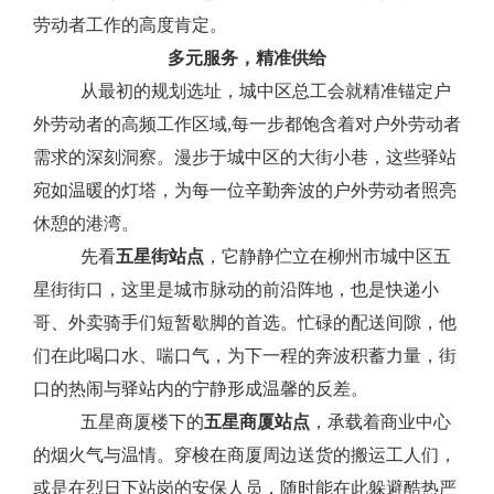
劳动者工作的高度肯定。
多元服务，精准供给
从最初的规划选址，城中区总工会就精准锚定户
外劳动者的高频工作区域
,每一步都饱含着对户外劳动者
需求的深刻洞察。漫步于城中区的大街小巷，这些驿站
宛如温暖的灯塔，为每一位辛勤奔波的户外劳动者照亮
休憩的港湾。
先看
五星街站点
，它静静伫立在柳州市城中区五
星街街口，这里是城市脉动的前沿阵地，
也
是快递小
哥、外卖骑手们短暂歇脚的首选。忙碌的配送间隙，他
们在此喝口水、喘口气，为下一程的奔波积蓄力量，街
口的热闹与驿站内的宁静形成温馨的反差。
五星商厦楼下的
五星商厦站点
，承载着商业中心
的烟火气与温情。穿梭在商厦周边送货的搬运工人们，
或是在烈日下站岗的安保人员，随时能在此躲避酷热严