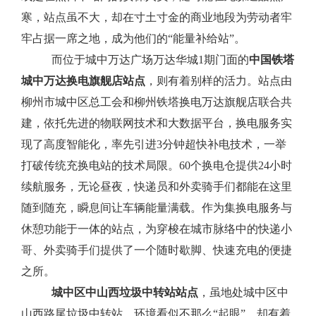
寒，站点虽不大，却在寸土寸金的商业地段为劳动者牢
牢占据一席之地，成为他们的
“能量补给站”。
而位于城中万达广场万达华城
1期门面的
中国铁塔
城中万达换电旗舰店站点
，则有着别样的活力。
站点由
柳州市城中区总工会和柳州铁塔换电万达旗舰店联合共
建，依托先进的物联网技术和大数据平台，换电服务实
现了高度智能化，率先引进
3分钟超快补电技术，一举
打破传统充换电站的技术局限。60个换电仓提供24小时
续航服务，无论昼夜，快递员和外卖骑手们都能在这里
随到随充，瞬息间让车辆能量满载。作为集换电服务与
休憩功能于一体的站点，
为穿梭在城市脉络中的快递小
哥、外卖骑手们提供了一个随时歇脚、快速充电的便捷
之所。
城中区中山西垃圾中转站站点
，虽地处城中区中
山西路尾垃圾中转站，环境看似不那么
“起眼”，却有着