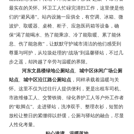
最实在的关怀。环卫工人忙碌完清扫工作，这里便是他
们的“避风港”。站内设施一应俱全，有空调、冰箱、微
波炉、取暖器、桌椅、柜子、应急医药箱等设备，确
保“渴了能喝水、热了能乘凉、冷了能取暖、累了能休
息、伤了能急救”
，
让默默守护城市清洁的他们感受到
尊重与呵护，从垃圾处理的
“战场”到温馨驿站，不过几
步之遥，却跨越了辛劳与温暖的界限。
河东文昌楼绿地公厕站点
、
城中区休闲广场公厕
站点
、
城中区沿江路公厕
站点
，
同样承载着温暖与关
怀。
这里不仅为过往行人提供便利，更是出租车司机、
市政维修工人、交警铁骑、绿化养护工人等户外工作者
的
“歇脚点”。
走进驿站，洗净双手、整理衣衫，短暂的
放松让整日的紧绷得以舒缓，公厕与驿站的融合，尽显
人性化考量。
贴心港湾，温暖落地