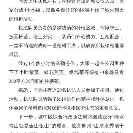
当天上午10点左右，在经过简短的动员仪式后，大
家分成4个小组，按照各自分好的区域开始了热火朝天
的植树活动。
执法队员负责的是绣线菊的种植区域，挥锹铲土、
放置树苗、培土夯实……队员们齐心协力、互相配合，
一丝不苟地完成每一道植树工序，以确保所栽绿植能够
成活。
经过1个多小时的辛勤劳作，大家一起在公园里种
下了小叶紫薇、蝶花荚蒾、绣线菊等绿植70余株及近
200平方米面积的肿柄菊。
据悉，当天共有近
20
名执法人员参加了植树。通过
活动，执法
队员增强了团
结协作的精神
和
环保意识，也
体会到了植树造绿对保护环境和保护生态的重要意义。
下一步，城中区综合行政执法局将继续践行“绿水
青山就是金山银山”的理念，擦亮柳州“山清水秀地干