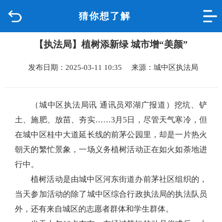
猜你想了解
首页
【执法局】植树添新绿 城市增“美颜”
品质城中
发布日期：2025-03-11 10:35 来源：城中区执法局
新闻中心
政府信息公开
（城中区执法局讯 通讯员邓湖广报道）
挖坑、铲
土、施肥、放苗、夯实……3月5日，尽管天气寒冷，但
网上办事
在城中区桂中大道延长线的前茅公园里，却是一片热火
朝天的繁忙景象，一场义务植树活动正在如火如荼地进
互动回应
行中。
植树活动是由城中区河东街道办前茅社区组织的，
数据专题
当天参加活动的除了城中区综合行政执法局的执法队员
外，还有来自城区的志愿者群体和学生群体。