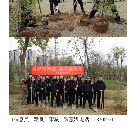
（信息员：邓湖广 审核：张嘉婧 电话：2830695）