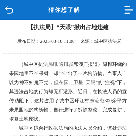
猜你想了解
首页
【执法局】“天眼”揪出占地违建
品质城中
发布日期：2025-03-10 11:00 来源：城中区执法局
新闻中心
政府信息公开
（城中区执法局讯 通讯员邓湖广报道）
绿树环绕的
果园地里不长果树，却“长”出了一片构筑物。当事人自
网上办事
以为神不知鬼不觉，但在国土卫星“天眼”的“注视”下，
其违法占地的行为却无所遁形。近日，在执法人员的宣
互动回应
传劝阻下，这片占用了城中区环江村东流屯300余平方
米果园地的构筑物，自行进行了拆除整改，完成复耕，
数据专题
恢复土地原状。
城中区综合行政执法局的执法人员介绍，该处违法