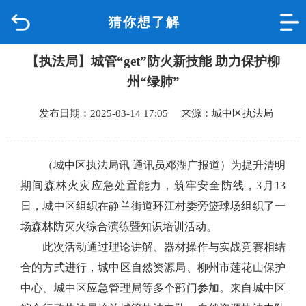
猜你想了解
首页
【执法局】城管“get”防火新技能 助力保护柳
品质城中
州“绿肺”
新闻中心
发布日期：2025-03-14 17:05 来源：城中区执法局
政府信息公开
（城中区执法局讯 通讯员邓湖广报道）
为提升清明
网上办事
期间森林火灾应急处置能力，筑牢安全防线，3月13
日，城中区组织在静兰街道环江村委旁篮球场组织了一
互动回应
场森林防灭火综合演练暨知识培训活动。
此次活动通过理论讲解、器材操作与实战竞赛相结
数据专题
合的方式进行，城中区自然资源局、柳州市莲花山保护
中心、城中区应急管理局等多个部门参加。来自城中区