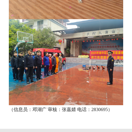
（信息员：邓湖广 审核：张嘉婧 电话：2830695）