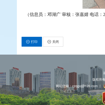
（信息员：邓湖广 审核：张嘉婧 电话：28
打印
关闭
版权所
网站信箱：czqgxj@126.com
|