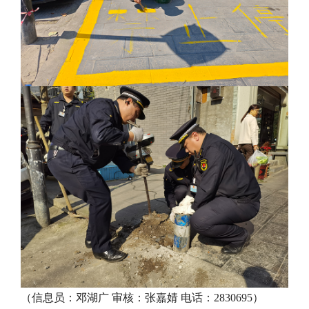
（信息员：邓湖广 审核：张嘉婧 电话：2830695）