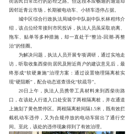
街居民日常出行的必经之路。但这段本应畅通的通道却
因邻近青云市场，长期被电动车、小轿车违停占据。
城中区综合行政执法局城中中队副中队长林程纬介
绍，该点位经常接到市民投诉，执法人员虽采取劝离、
拖车、贴单等多种措施，却一直处于“整治-回潮-再整
治”的怪圈。
为解决问题，执法人员开展专项调研，通过实地走
访，听取收集西柴街居民及附近商户的建议意见后，最
终形成“软硬兼施”治理方案：通过设置物理隔离桩实
现“硬阻断”，配合动态巡查强化“软疏导”。
20日上午，执法人员携带工具材料来到西柴街路
口，在该处人行道入口处安装了两根隔离桩，并在通道
上施划了黄色禁停区。两根隔离桩间隔1.5米，既有效拦
截机动车违停，又为合规停放的电动车留出了通行空
间。至此，该处的违停现象得到了有效治理。