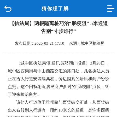
猜你想了解
首页
【执法局】两根隔离桩巧治“肠梗阻” 5米通道
品质城中
告别“寸步难行”
新闻中心
发布日期：2025-03-21 17:10 来源：城中区执法局
政府信息公开
（城中区执法局讯 通讯员邓湖广报道）
3月20日，
网上办事
城中区西柴街与中山西路交汇的路口处，几名执法人员
正在给人行道安装隔离桩，旁边围观的居民和商户纷纷
互动回应
点赞。这个困扰附近居民商户多时的“肠梗阻”点位，终
于迎来根治良方。
数据专题
该处人行道位于雅儒路与西柴街交汇处，从西柴街
出来右转到人行道有一段约10米长的通道，是许多西柴