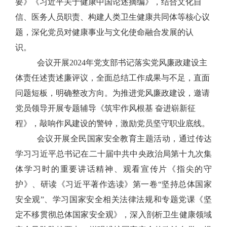
要》《习近平关于健康中国论述摘编》，
结合文化自
信、医务人员职责、构建人类卫生健康共同体等核心议
题，深化党员对健康事业与文化使命融合发展的认
识。
会议开展
2024
年党支部书记落实党风廉政建设主
体责任述责述廉评议
，全面总结工作成果与不足，
直面
问题短板，明确整改方向。
为
推进党风廉政建设
，邀请
党员领导开展专题辅导
《筑牢作风根基
奋进崭新征
程》
，敲响作风建设的警钟，
激励党员坚守职业底线。
会议开展全民国家安全教育主题活动，通过传达
学习习近平总书记
在二十届中共中央政治局第十九次集
体学习时的重要讲话精神
、观看宣传片《指尖的守
护》、研读《习近平著作选读》第一卷
“
坚持总体国家
安全观
”、学习国家安全相关法律法规和专题党课
《
坚
定不移贯彻总体国家安全观
》
，深入
剖析卫生健康领域