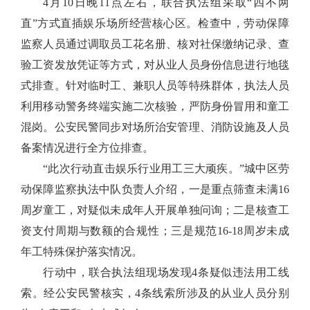
4月10日晚11点左右，联合执法组采取“四不两
直”方式直插娱乐场所经营核心区。检查中，劳动保障
监察人员通过调取员工花名册、核对社保缴纳记录、查
验工资发放凭证等方式，对从业人员身份信息进行地毯
式排查。针对临时工、兼职人员等特殊群体，执法人员
利用移动警务终端实施二次核验，严防身份冒用和童工
混岗。公安民警同步对场所治安管理、消防设施及人员
备案情况进行全方位排查。
“此次行动直击娱乐行业用工三大顽疾。”城中区劳
动保障监察执法中队负责人介绍，一是重点筛查未满16
周岁童工，对疑似未成年人开展单独问询；二是核查工
资支付周期与数额的合规性；三是规范16-18周岁未成
年工特殊保护落实情况。
行动中，联合执法组现场发现4条疑似违法用工线
索。经公安民警核实，4条线索所涉及的从业人员分别