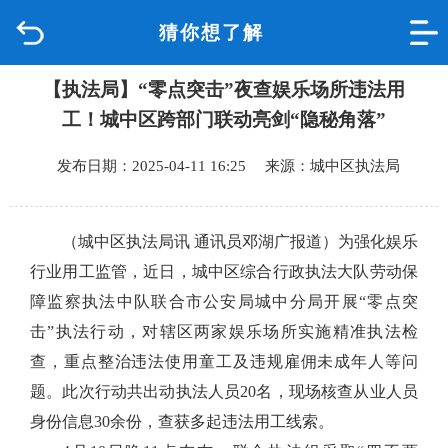
猜你想了解
首页
【执法局】‌“零点突击”夜查娱乐场所违法用
品质城中
工！城中区跨部门联动亮剑“隐秘角落”
新闻中心
发布日期：2025-04-11 16:25 来源：城中区执法局
政府信息公开
（城中区执法局讯 通讯员邓湖广报道）
为强化娱乐
网上办事
行业用工监管，近日，城中区综合行政执法大队劳动保
障监察执法中队联合市公安局城中分局开展“零点突
互动回应
击”执法行动，对辖区两家娱乐场所实施精准执法检
查，重点整治违法使用童工及违规雇佣未成年人等问
数据专题
题。此次行动共出动执法人员20名，现场核查从业人员
身份信息30余份，查获多起违法用工线索。