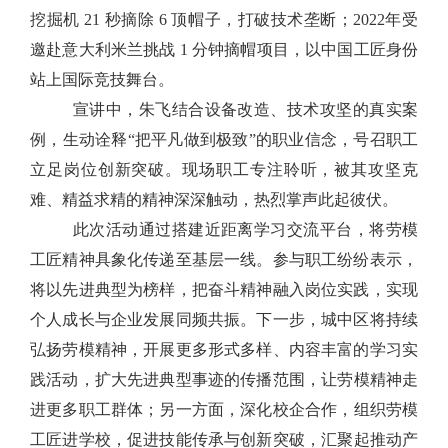
挖掘机 21 秒摘除 6 顶帽子，打破技术垄断；2022年受
邀赴意大利米兰挑战 1 分钟摘帽项目，以中国工匠身份
站上国际竞技舞台。
宣讲中，朱飞结合设备改造、技术攻坚的真实案
例，生动诠释
“把平凡做到极致”的职业信念，号召职工
立足岗位创新突破。现场
职工
专注聆听
，
被其攻坚克
难、精益求精的精神深深触动，热烈掌声此起彼伏。
此次活动通过搭建近距离学习交流平台，将劳模
工匠精神具象化传递至基层一线。参与职工纷纷表示，
将以先进典型为榜样，把奋斗精神融入岗位实践，实现
个人成长与企业发展同频共振。下一步，城中区将持续
弘扬劳模精神，开展更多形式多样、内容丰富的学习实
践活动
，
扩大先进典型事迹的传播范围，让劳模精神走
进更多职工群体；另一方面，深化校企合作
，
组织劳模
工匠进学校
，
促进技能传承与创新突破
，
汇聚起推动产