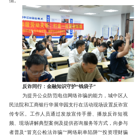
情。”
反诈同行：金融知识守护
“钱袋子”
为提升公众防范电信网络诈骗的能力，
城中区人
民法院和
工商银行
华展华园
支行在活动现场设置反诈宣
传专区。工作人员通过发放宣传手册、播放反诈短视
频、现场讲解典型案例
及提供咨询服务
等方式，向参与
者普及
“冒充公检法诈骗”“网络刷单陷阱”“投资理财骗