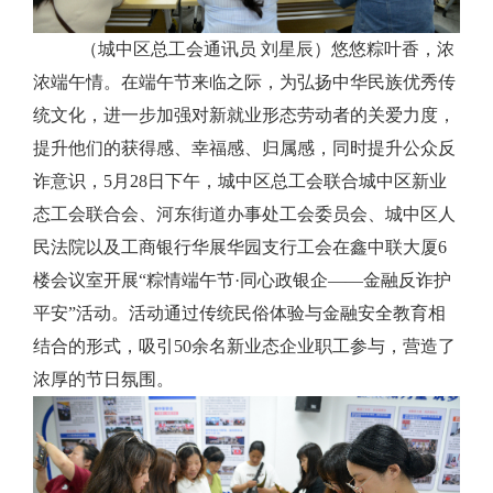
（城中区总工会通讯员
刘星辰）悠悠粽叶香，浓
浓端午情。在端午节来临之际，为弘扬中华民族优秀传
统文化，进一步加强对新就业形态劳动者的关爱力度，
提升他们的获得感、幸福感、归属感，
同时提升公众反
诈意识
，
5月28日下午，城中区总工会联合城中区新业
态工会联合会、河东街道办事处工会委员会、城中区人
民法院以及工商银行华展华园支行工会在鑫中联大厦6
楼会议室
开展
“粽情端午
节
·
同心政银企
——金融反诈护
平安
”活动
。
活动通过传统民俗体验与金融安全教育相
结合的形式，吸引
50
余名新业态企业职工参与，营造了
浓厚的节日氛围。