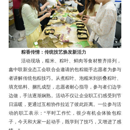
粽香传情：传统技艺焕发新活力
活动现场，糯米、粽叶、鲜肉等食材整齐排列，
鑫中联新业态工会联合会邀请的包粽能手志愿者为参与
者讲解传统包粽技巧。从煮粽叶、泡糯米到折叠粽叶、
填充馅料、捆扎成型，志愿者耐心指导，参与者们边学
边做，手法逐渐娴熟。活动不仅让
企业职工们
感受到节
日温暖，更通过
互相
协作拉近了彼此距离。一位参与活
动的
职工
表示：
“平时工作忙，很少有机会体验包粽
子，今天和大家一起动手，既学到了技巧，又增进了感