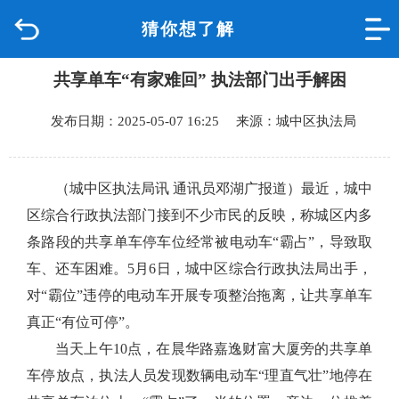
猜你想了解
首页
共享单车“有家难回” 执法部门出手解困
品质城中
发布日期：2025-05-07 16:25 来源：城中区执法局
新闻中心
政府信息公开
（城中区执法局讯 通讯员邓湖广报道）
最近，城中
区综合行政执法部门接到不少市民的反映，称城区内多
网上办事
条路段的共享单车停车位经常被电动车“霸占”，导致取
车、还车困难。5月6日，城中区综合行政执法局出手，
互动回应
对“霸位”违停的电动车开展专项整治拖离，让共享单车
真正“有位可停”。
数据专题
当天上午10点，在晨华路嘉逸财富大厦旁的共享单
车停放点，执法人员发现数辆电动车“理直气壮”地停在