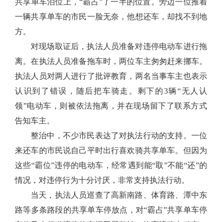
共享单车泊位上，“霸占”了一半的位置。旁边一位推着
一辆共享单车的市民一脸无奈，他想还车，却找不到地
方。
对现场取证后，执法人员准备对违停电动车进行拖
离。在执法人员准备拖车时，两位车主匆匆赶来挪车。
执法人员对两人进行了批评教育，
两名当事车主也表示
认识到了错误，随后把车骑走。剩下的
3
辆“无人认
领”电动车，则被依法拖离，并在现场留下了联系方式
告知车主。
整治中，不少市民表达了对执法行动的支持。一位
来还车的市民说自己平时出行喜欢骑共享单车。但因为
这些“霸位”违停的电动车，经常遇到能“取”不能“还”的
情况，对违停行为十分讨厌，非常支持执法行动。
当天，执法人员巡查了高新南路、体育路、潭中东
路等多条路段的共享单车停放点，对“霸占”共享单车停