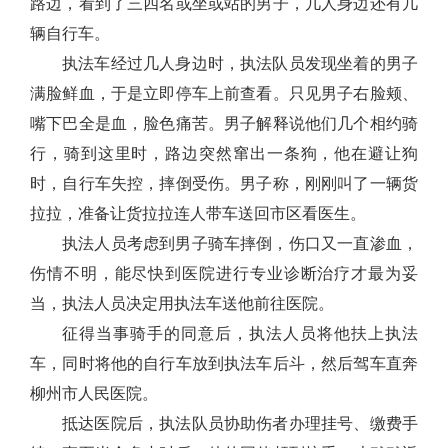
路边，看到了三四名或坐或站的男子，几人身边还有几
辆自行车。
执法车经过几人身边时，执法队员发现坐着的男子
满脸鲜血，于是立即停车上前查看。只见男子右脸颊、
嘴下巴全是血，脸色痛苦。男子解释说他们几个相约骑
行，骑到这里时，路边突然窜出一条狗，他在避让狗
时，自行车失控，摔倒受伤。男子称，刚刚叫了一辆货
拉拉，准备让货拉拉连人带车送回市区看医生。
执法人员
考虑到男子骑车摔倒，伤口又一直渗血，
伤情不明，能尽快到医院进行专业诊断治疗才最为妥
当，执法人员决定用执法车送他前往医院。
征得当事骑手的同意后，执法人员将他扶上执法
车，同时将他的自行车放到执法车后斗，然后驾车直奔
柳州市人民医院。
抵达医院后，执法队员协助伤者办理挂号、缴费手