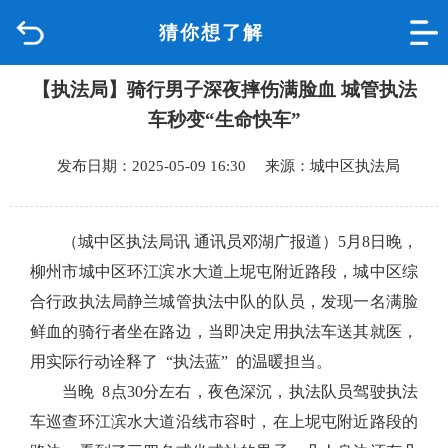
猜你想了解
首页
【执法局】骑行男子深夜摔伤满脸血 城管执法
品质城中
车秒变“生命快车”
新闻中心
发布日期：2025-05-09 16:30 来源：城中区执法局
政府信息公开
（城中区执法局讯 通讯员邓湖广报道）
5月8日晚，
网上办事
柳州市城中区环江滨水大道上坭屯附近路段，城中区综
合行政执法局静兰城管执法中队的队员，发现一名满脸
互动回应
鲜血的骑行者坐在路边，当即决定用执法车送其就医，
用实际行动诠释了 “执法蓝” 的温暖担当。
数据专题
当晚 8点30分左右，夜色深沉，执法队员驾驶执法
车巡查环江滨水大道沿线市容时，在上坭屯附近路段的