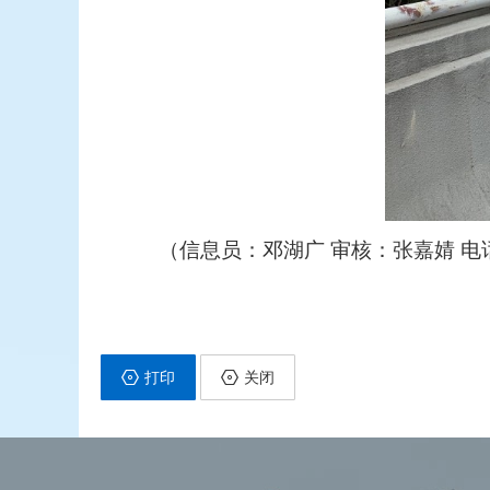
（信息员：邓湖广 审核：张嘉婧 电话：0
打印
关闭