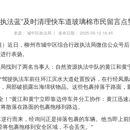
“执法蓝”及时清理快车道玻璃棉市民留言点赞
来源： 城中区执法局 | 发布日期： 2025-05-12 16:45
道）
近日，柳州市城中区综合行政执法局微信公众号后
员进行表扬。
法局找到了两名当事人：自然资源执法中队的黄江和黄
和黄宁驾驶执法车前往环江滨水大道处置投诉，在行经凤
小，局部破损露出海绵状物品。这些包裹掉落于路面，
全！”黄江和黄宁立即靠边停车并分工协作：黄江迅
险将散落在路面的包裹拖移到路边。
车逆行而来，经询问正是掉落包裹的车辆。他当即上前
经将包裹拖移到安全区域，不会丢失。”