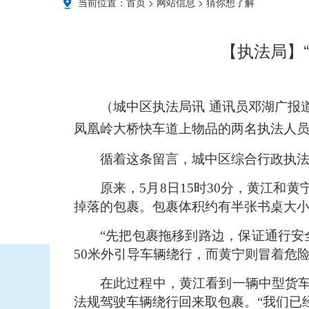
当前位置：
首页
>
网站信息
>
猜你想了解
【执法局】
（城中区执法局讯 通讯员邓湖广报
凤凰岭大桥快车道上物品的两名执法人
循着这条留言，城中区综合行政执
原来，5月8日15时30分，黄江
掉落的包裹。包裹体积约有半张书桌大
“先把包裹拖移到路边，保证通行安
50米外引导车辆绕行，而黄宁则冒着危
在此过程中，黄江看到一辆中型货
法规驾驶车辆绕行回来取包裹。“我们已