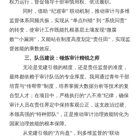
权力运行
，督促领导干部审慎用权、依法履职。
同时，
借助
“
纪巡审
”
联动机制
，
推动
审计与多维
监督体系同频共振，
实现从
“
单点纠错
”
到
“
系统问责
”
的转变
，使审计工作既能扎根基层土壤发现
“
微腐
败
”“
小漏洞
”
，又能站在制度高度划定
“
责任田
”
，实现监
督效能的乘数效应。
三、队伍建设：锤炼审计精锐之师
无论是
党建引领
的精度
，还是
责任监督的
准度
，
最终都依赖于审计队伍的专业厚度。
我局通过
青年干部
培育与
“
传帮带
”
制度，
培养
掌握大数据分析等技术的复
合型人才；
在项目中，
严格执行的
“
八不准
”
纪律，确保
审计人员在责任界定中保持客观公正，这支政治过硬、
本领高强的
“
特种部队
”
，正是推动审计治理效能转化为
国家治理效能的根本保障。
从党建引领的
“
方向盘
”，
到
多维监督的
“
联动