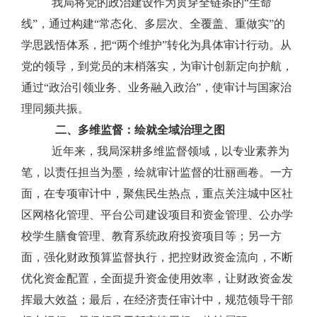
我局
将党的政治建设作为贯穿全链条的
“
生命
线
”
，通过构建
“
常态化、多层次、全覆盖、重做实
”
的
学思践悟体系，把
“
两个维护
”
转化为具体审计行动。从
党的
领导
，到党员的末梢落实，为审计创新定向护航，
通过
“
政治引领业务、业务融入政治
”，
使审计与国家治
理同频共振。
二、
多维监督
：
绘就全域治理之图
近年来，我局深耕多维监督领域，
以专业素养为
笔，以责任担当为墨，绘就审计监督的壮丽画卷。
一方
面，在专项审计中，
聚焦民生
热点
，
重点关注
城
中
区社
区网格化管理
、
平台公司建设项目和资金管理
、
公办学
校
学生膳食管理、教育系统政府投资项目等；另一方
面，
强化
财政
预算监督执行，把控财政资金流向，
不断
优化资金配置，全面提升资金使用效率，让财政资金发
挥最大效益；最后，在
经济责任审计
中
，规范领导干部