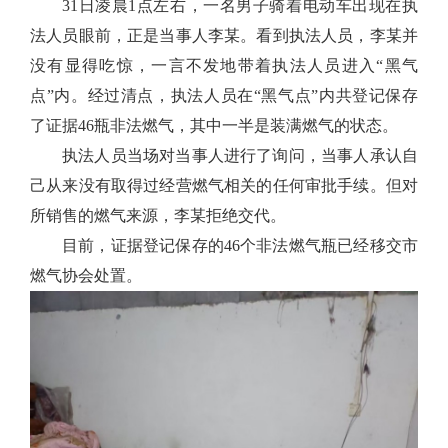
31日凌晨1点左右，一名男子骑着电动车出现在执
法人员眼前，正是当事人李某。看到执法人员，李某并
没有显得吃惊，一言不发地带着执法人员进入“黑气
点”内。
经过清点，执法人员在
“黑气点”内
共
登记保存
了证据
46
瓶非法燃气，其中一半是
装
满
燃气
的
状态
。
执法人员当场对当事人进行了询问，当事人承认自
己从来没有取得过经营燃气相关的任何审批手续。但对
所销售的燃气来源，李某拒绝交代。
目前，证据登记保存的46个非法燃气瓶已经移交市
燃气协会处置。