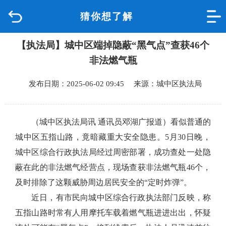
猜你想了解
首页
【执法局】城中区端掉隐蔽“黑气点”查获46个
品质城中
非法燃气瓶
新闻中心
发布日期：2025-06-02 09:45 来源：城中区执法局
政府信息公开
（城中区执法局讯 通讯员邓湖广报道）
看似普通的
网上办事
城中区五指山路，竟暗藏重大安全隐患。5月30日晚，
城中区综合行政执法局经过周密部署，成功查处一处隐
互动回应
蔽在此的非法燃气经营点，现场查获非法燃气瓶46个，
及时排除了这颗威胁周边居民安全的“定时炸弹”。
数据专题
近日，有市民向城中区综合行政执法部门反映，称
五指山路时常有人用摩托车载着燃气瓶进进出出，怀疑