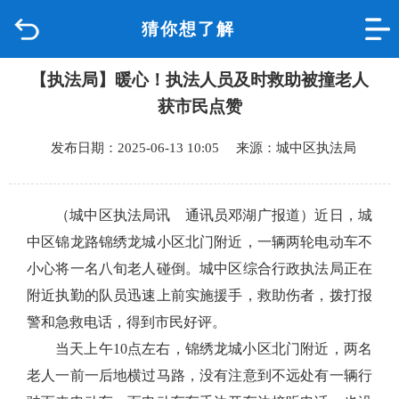
猜你想了解
首页
【执法局】暖心！执法人员及时救助被撞老人
品质城中
获市民点赞
新闻中心
发布日期：2025-06-13 10:05 来源：城中区执法局
政府信息公开
（城中区执法局讯 通讯员邓湖广报道）近日
，城
网上办事
中区锦龙路锦绣龙城小区北门附近，一辆两轮电动车不
小心将一名八旬老人碰倒。城中区综合行政执法局正在
互动回应
附近执勤的队员迅速上前实施援手，救助伤者，拨打报
警和急救电话，得到市民好评。
数据专题
当天上午10点左右，锦绣龙城小区北门附近，两名
老人一前一后地横过马路，没有注意到不远处有一辆行