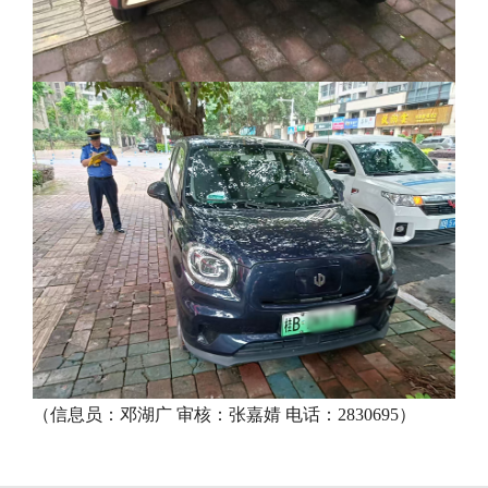
（信息员：邓湖广 审核：张嘉婧 电话：2830695）