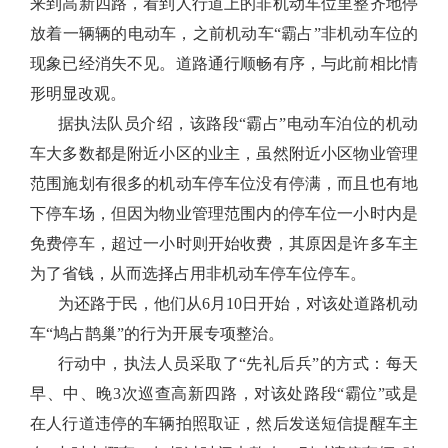
来到高新四路，看到人行道上的非机动车位里整齐地停
放着一辆辆的电动车，之前机动车“霸占”非机动车位的
现象已经消失不见。道路通行顺畅有序，与此前相比情
形明显改观。
据执法队员介绍，该路段“霸占”电动车泊位的机动
车大多数都是附近小区的业主，虽然附近小区物业管理
范围施划有很多的机动车停车位没有停满，而且也有地
下停车场，但因为物业管理范围内的停车位一小时内是
免费停车，超过一小时则开始收费，其原因是许多车主
为了省钱，从而选择占用非机动车停车位停车。
为还路于民，他们从6月10日开始，对该处道路机动
车“鸠占鹊巢”的行为开展专项整治。
行动中，执法人员采取了“先礼后兵”的方式：每天
早、中、晚3次巡查高新四路，对该处路段“霸位”或是
在人行道违停的车辆拍照取证，然后发送短信提醒车主