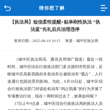
猜你想了解
首页
【执法局】短信柔性提醒+贴单刚性执法 “执
品质城中
法蓝”先礼后兵治理违停
新闻中心
发布日期：2025-06-19 10:15 来源：城中区执法局
政府信息公开
（城中区执法局讯 通讯员邓湖广报道）
最近一段
网上办事
时间，城中区综合行政执法部门多次接到市民投诉，反
映城中区高新四路的非机动车位被机动车“霸占”，人行
互动回应
道通行也因此受到影响。为此，6月10日起，城中区综
合行政执法部门对该处机动车“鸠占鹊巢”的行为开展了
数据专题
专项整治行动，现在一周时间过去了，效果如何呢？
17日上午9点多，城中区综合行政执法局的执法人员